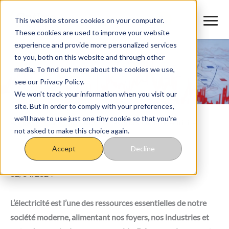
Aller
au
This website stores cookies on your computer.
These cookies are used to improve your website
contenu
experience and provide more personalized services
to you, both on this website and through other
media. To find out more about the cookies we use,
see our Privacy Policy.
We won't track your information when you visit our
site. But in order to comply with your preferences,
we'll have to use just one tiny cookie so that you're
Accueil
>
Blog
>
Tout savoir sur les prix spot de l’électricité
not asked to make this choice again.
Tout savoir sur les prix spot de
Accept
Decline
l’électricité
02/04/2024
L’électricité est l’une des ressources essentielles de notre
société moderne, alimentant nos foyers, nos industries et