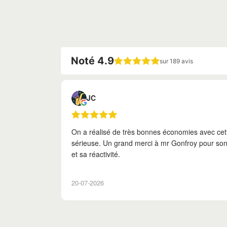
Noté 4.9
sur 189 avis
Erwin Mahé
eprise
Accompagnement parfait lors de mon renouvelle
ssionnalisme
d'électricité ! Merci à toi Maxime pour ton profe
07-07-2026