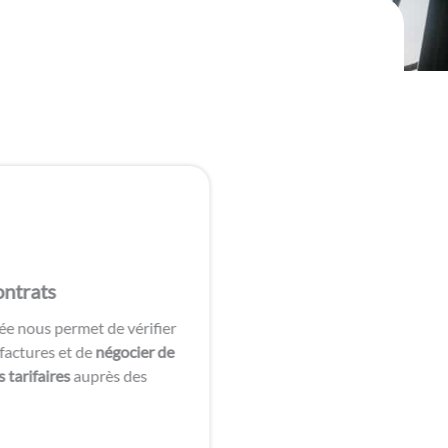
ontrats
lée nous permet de vérifier
conseiller
 factures et de
négocier de
our
 tarifaires
auprès des
s.
ir et