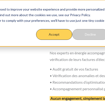
used to improve your website experience and provide more personalized
ind out more about the cookies we use, see our Privacy Policy.
étique
Sobriété énergétique
Outils
Vos experts
r to comply with your preferences, we'll have to use just one tiny cookie
Accept
Decline
Nos experts en énergie accompagnen
vérification de leurs factures d’élec
• Audit gratuit de vos factures
• Vérification des anomalies et des
• Recommandations d’optimisation
• Accompagnement personnalisé pa
Aucun engagement, simplement la g