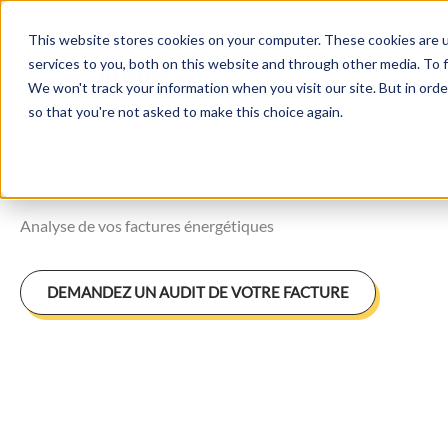
Aller
au
This website stores cookies on your computer. These cookies are 
services to you, both on this website and through other media. To f
contenu
Achat énerg
We won't track your information when you visit our site. But in orde
so that you're not asked to make this choice again.
Accueil
>
Achat énergétique
>
Analyse de vos factures énergétiques
Analyse de vos factures énergétiques
DEMANDEZ UN AUDIT DE VOTRE FACTURE