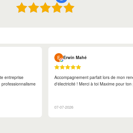
Marion Roulleau
ment de contrat
Agent disponible et efficace, je recomman
ssionnalisme !
19-06-2026