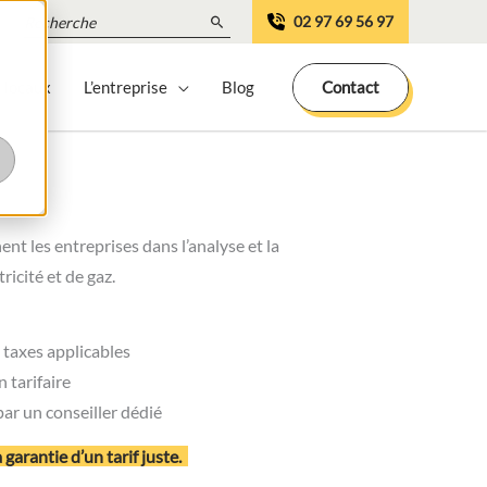
Search
02 97 69 56 97
for:
 locaux
L’entreprise
Blog
Contact
t les entreprises dans l’analyse et la
tricité et de gaz.
 taxes applicables
 tarifaire
r un conseiller dédié
arantie d’un tarif juste.