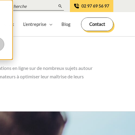
Search
02 97 69 56 97
for:
 locaux
L’entreprise
Blog
Contact
ions en ligne sur de nombreux sujets autour
mateurs à optimiser leur maîtrise de leurs