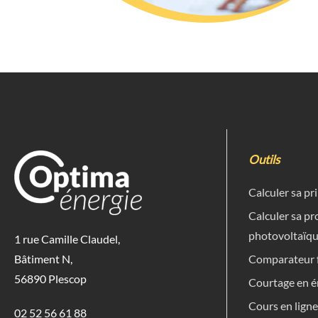
Outils
Calculer sa p
Calculer sa p
photovoltaïq
1 rue Camille Claudel,
Comparateur f
Bâtiment N,
56890 Plescop
Courtage en é
Cours en lign
02 52 56 61 88