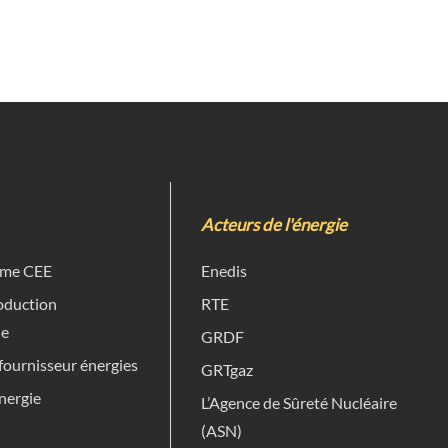
Acteurs de l'énergie
rime CEE
Enedis
roduction
RTE
ue
GRDF
ournisseur énergies
GRTgaz
nergie
L’Agence de Sûreté Nucléaire
e
(ASN)