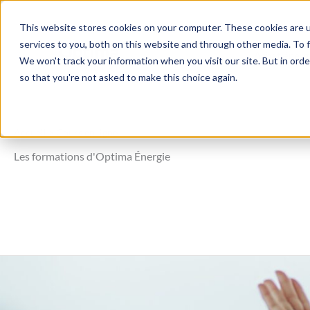
Aller
au
This website stores cookies on your computer. These cookies are 
services to you, both on this website and through other media. To f
contenu
Achat énerg
We won't track your information when you visit our site. But in orde
so that you're not asked to make this choice again.
Accueil
>
Cours en ligne
Les formations d'Optima Énergie