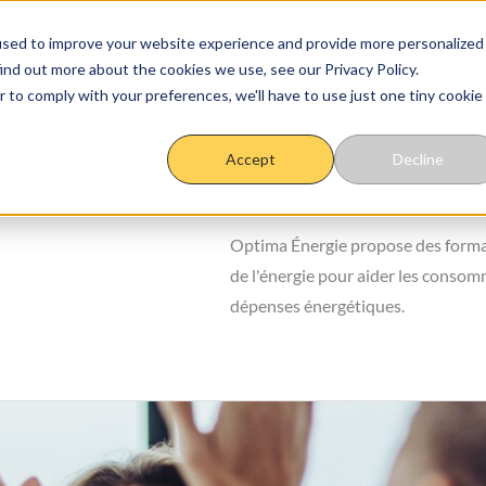
used to improve your website experience and provide more personalized
ind out more about the cookies we use, see our Privacy Policy.
étique
Sobriété énergétique
Outils
Vos experts
r to comply with your preferences, we'll have to use just one tiny cookie
Accept
Decline
Optima Énergie propose des format
de l'énergie pour aider les consom
dépenses énergétiques.