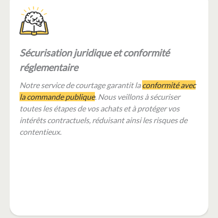
mies
Transition énergétique et dévelop
durable
ats, nous vous
Nous vous accompagnons dans
l’intégratio
20 %, sans frais
d’énergies renouvelables
(autoconsommati
et dans
la mise en œuvre de solutions
d’autoconsommation
, conciliant objectifs
ées dans des
économiques et environnementaux.