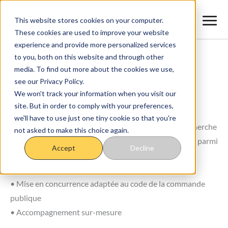
Aller
au
This website stores cookies on your computer.
These cookies are used to improve your website
contenu
experience and provide more personalized services
to you, both on this website and through other
Accueil
>
Courtage en énergie pour les collectivités
media. To find out more about the cookies we use,
see our Privacy Policy.
Courtage en énergie pour les collectivités
We won't track your information when you visit our
site. But in order to comply with your preferences,
Grâce à notre service de courtage en énergie, nos
we'll have to use just one tiny cookie so that you're
conseillers accompagnent les collectivités dans la recherche
not asked to make this choice again.
des contrats d’électricité et de gaz les plus compétitifs parmi
Accept
Decline
nos partenaires et conformes au cadre réglementaire.
• Analyse de votre portefeuille et de vos factures
• Mise en concurrence adaptée au code de la commande
publique
• Accompagnement sur-mesure