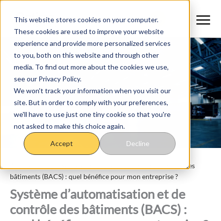
Aller
au
This website stores cookies on your computer.
These cookies are used to improve your website
contenu
experience and provide more personalized services
to you, both on this website and through other
media. To find out more about the cookies we use,
see our Privacy Policy.
We won't track your information when you visit our
site. But in order to comply with your preferences,
we'll have to use just one tiny cookie so that you're
not asked to make this choice again.
Accept
Decline
Accueil
>
Blog
>
Système d’automatisation et de contrôle des
bâtiments (BACS) : quel bénéfice pour mon entreprise ?
Système d’automatisation et de
contrôle des bâtiments (BACS) :