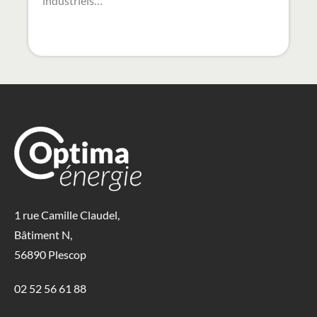
industriels…
1 rue Camille Claudel,
Bâtiment N,
56890 Plescop
02 52 56 61 88