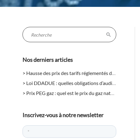
R
e
c
Nos derniers articles
h
e
Hausse des prix des tarifs réglementés de l’électricité en août 2026 : quels impacts pour les entreprises ?
r
Loi DDADUE : quelles obligations d’audit énergétique pour les entreprises ?
c
Prix PEG gaz : quel est le prix du gaz naturel aujourd’hui sur le marché de gros ?
h
e
r
Inscrivez-vous à notre newsletter
: