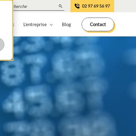
Search
02 97 69 56 97
for:
 locaux
L’entreprise
Blog
Contact