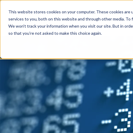
Aller
au
This website stores cookies on your computer. These cookies are 
services to you, both on this website and through other media. To f
contenu
Achat énerg
We won't track your information when you visit our site. But in orde
so that you're not asked to make this choice again.