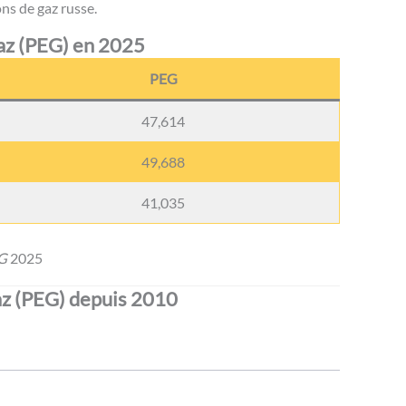
ns de gaz russe.
az (PEG) en 2025
PEG
47,614
49,688
41,035
EG
2025
az (PEG) depuis 2010