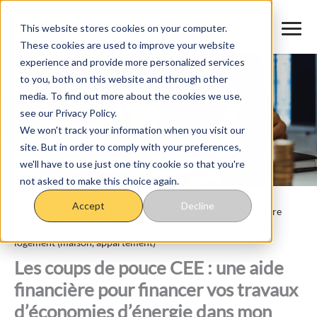
Aller
au
This website stores cookies on your computer.
These cookies are used to improve your website
contenu
experience and provide more personalized services
to you, both on this website and through other
media. To find out more about the cookies we use,
see our Privacy Policy.
We won't track your information when you visit our
site. But in order to comply with your preferences,
we'll have to use just one tiny cookie so that you're
not asked to make this choice again.
Accept
Decline
Accueil
>
Blog
>
Les coups de pouce CEE : une aide financière
pour financer vos travaux d’économies d’énergie dans mon
logement (maison, appartement)
Les coups de pouce CEE : une aide
financière pour financer vos travaux
d’économies d’énergie dans mon