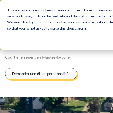
Aller
au
This website stores cookies on your computer. These cookies are 
services to you, both on this website and through other media. To f
contenu
Achat énerg
We won't track your information when you visit our site. But in orde
so that you're not asked to make this choice again.
Accueil
>
Courtier en énergie à Mantes-la-Jolie
Courtier en énergie à Mantes-la-Jolie
Demander une étude personnalisée