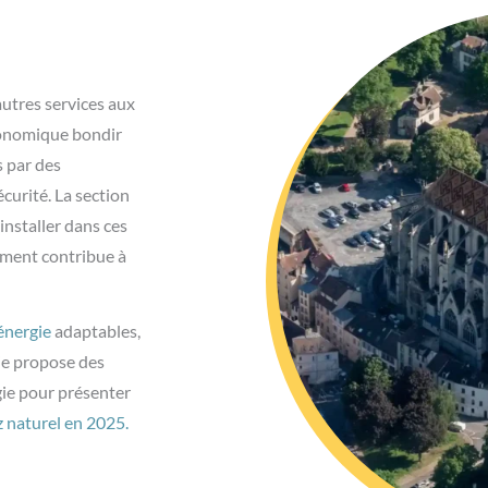
utres services aux
économique bondir
s par des
écurité. La section
installer dans ces
iment contribue à
énergie
adaptables,
gie propose des
ie pour présenter
az naturel en 2025.