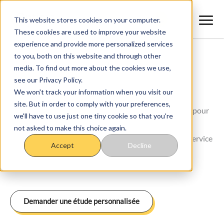
Aller
au
This website stores cookies on your computer.
These cookies are used to improve your website
contenu
experience and provide more personalized services
to you, both on this website and through other
Accueil
>
Courtier en énergie à Paris Nord Ouest
media. To find out more about the cookies we use,
see our Privacy Policy.
Courtier en énergie à Paris Ouest
We won't track your information when you visit our
site. But in order to comply with your preferences,
Nos experts en énergie réalisent des études gratuites pour
we'll have to use just one tiny cookie so that you're
toutes les entreprises présentes à Paris Ouest afin de
not asked to make this choice again.
sélectionner le meilleur fournisseur d'énergie. Notre service
Accept
Decline
de courtage en énergie vous permet de réaliser des
économies durables sur vos dépenses énergétiques !
Demander une étude personnalisée