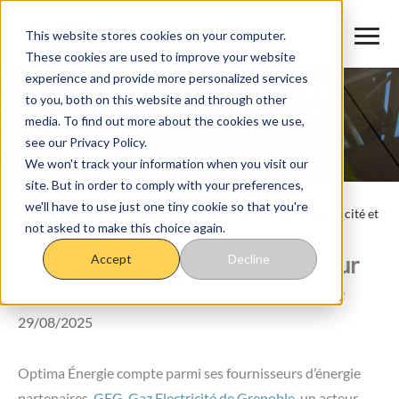
Aller
au
This website stores cookies on your computer.
These cookies are used to improve your website
contenu
experience and provide more personalized services
to you, both on this website and through other
media. To find out more about the cookies we use,
see our Privacy Policy.
We won't track your information when you visit our
site. But in order to comply with your preferences,
we'll have to use just one tiny cookie so that you're
Accueil
>
Blog
>
GEG, notre partenaire fournisseur d’électricité et
not asked to make this choice again.
de gaz partenaire
GEG, notre partenaire fournisseur
Accept
Decline
d’électricité et de gaz partenaire
29/08/2025
Optima Énergie compte parmi ses fournisseurs d’énergie
partenaires,
GEG, Gaz Electricité de Grenoble
, un acteur