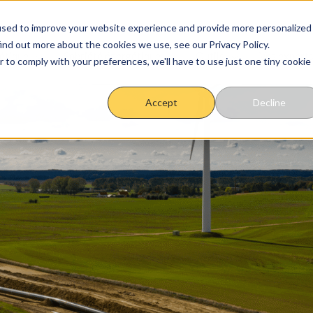
used to improve your website experience and provide more personalized
ind out more about the cookies we use, see our Privacy Policy.
étique
Sobriété énergétique
Outils
Vos experts
r to comply with your preferences, we'll have to use just one tiny cookie
Accept
Decline