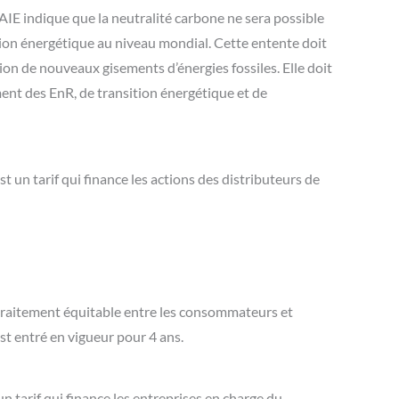
 l’AIE indique que la neutralité carbone ne sera possible
tion énergétique au niveau mondial. Cette entente doit
ion de nouveaux gisements d’énergies fossiles. Elle doit
nt des EnR, de transition énergétique et de
t un tarif qui finance les actions des distributeurs de
n traitement équitable entre les consommateurs et
est entré en vigueur pour 4 ans.
n tarif qui finance les entreprises en charge du