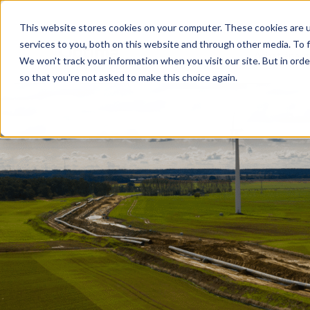
Aller
au
This website stores cookies on your computer. These cookies are 
services to you, both on this website and through other media. To f
contenu
Achat énerg
We won't track your information when you visit our site. But in orde
so that you're not asked to make this choice again.