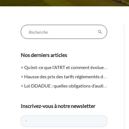
R
e
c
Nos derniers articles
h
e
Qu’est-ce que l’ATRT et comment évolue-t-il en 2026 pour les entreprises ?
r
Hausse des prix des tarifs réglementés de l’électricité en août 2026 : quels impacts pour les entreprises ?
c
Loi DDADUE : quelles obligations d’audit énergétique pour les entreprises ?
h
e
r
Inscrivez-vous à notre newsletter
: