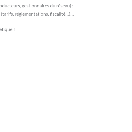
oducteurs, gestionnaires du réseau) ;
 (tarifs, réglementations,
fiscalité
…)…
étique ?