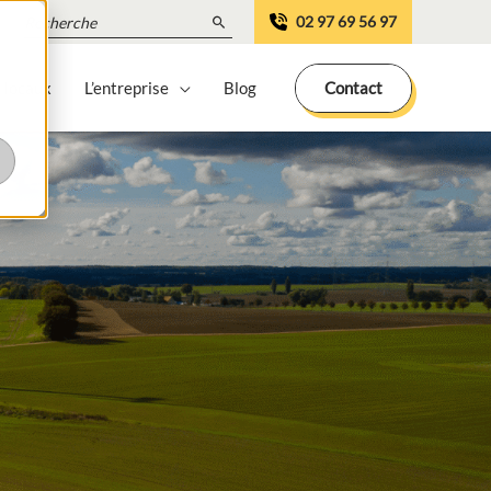
Search
02 97 69 56 97
for:
 locaux
L’entreprise
Blog
Contact