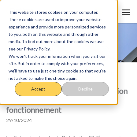
Aller
au
This website stores cookies on your computer.
These cookies are used to improve your website
contenu
experience and provide more personalized services
to you, both on this website and through other
media. To find out more about the cookies we use,
see our Privacy Policy.
We won't track your information when you visit our
site. But in order to comply with your preferences,
we'll have to use just one tiny cookie so that you're
Accueil
>
Blog
>
Entreprises Locales de Distribution (ELD) :
not asked to make this choice again.
Comprendre leur rôle et fonctionnement
Entreprises Locales de Distribution
Accept
Decline
(ELD) : Comprendre leur rôle et
fonctionnement
29/10/2024