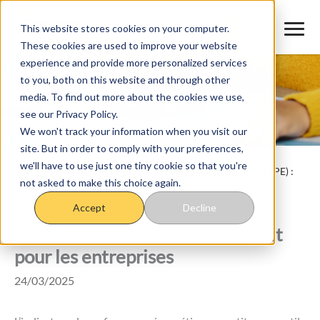
Aller
au
This website stores cookies on your computer.
These cookies are used to improve your website
contenu
experience and provide more personalized services
to you, both on this website and through other
media. To find out more about the cookies we use,
see our Privacy Policy.
We won't track your information when you visit our
site. But in order to comply with your preferences,
we'll have to use just one tiny cookie so that you're
Accueil
>
Blog
>
Indicateurs de performance énergétique (IPE) :
not asked to make this choice again.
guide complet pour les entreprises
Indicateurs de performance
Accept
Decline
énergétique (IPE) : guide complet
pour les entreprises
24/03/2025