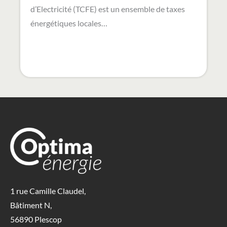
d’Electricité (TCFE) est un ensemble de taxes
énergétiques locales…
1 rue Camille Claudel,
Bâtiment N,
56890 Plescop