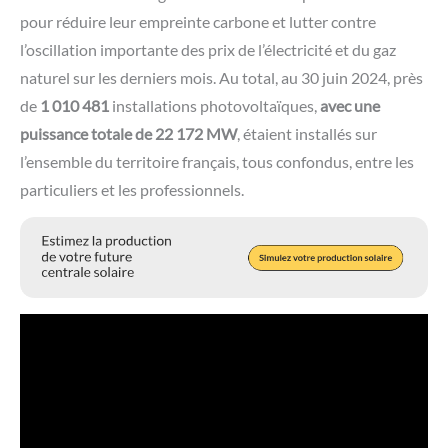
pour réduire leur empreinte carbone et lutter contre
l’oscillation importante des prix de l’électricité et du gaz
naturel sur les derniers mois. Au total, au 30 juin 2024, près
de
1 010 481
installations photovoltaïques,
avec une
puissance totale de 22 172 MW
, étaient installés sur
l’ensemble du territoire français, tous confondus, entre les
particuliers et les professionnels.