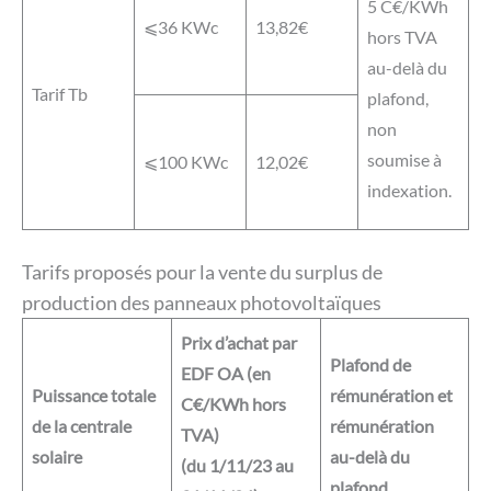
5 C€/KWh
⩽36 KWc
13,82€
hors TVA
au-delà du
Tarif Tb
plafond,
non
soumise à
⩽100 KWc
12,02€
indexation.
Tarifs proposés pour la vente du surplus de
production des panneaux photovoltaïques
Prix d’achat par
Plafond de
EDF OA (en
Puissance totale
rémunération et
C€/KWh hors
de la centrale
rémunération
TVA)
solaire
au-delà du
(du 1/11/23 au
plafond