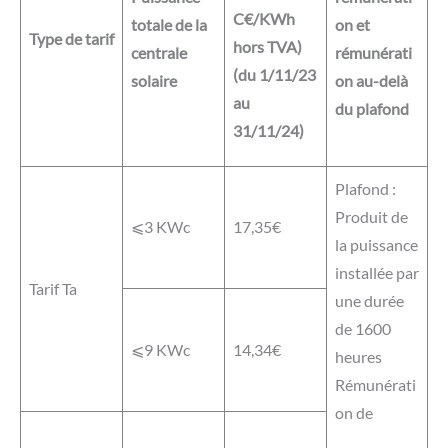
C€/KWh
totale de la
on et
Type de tarif
hors TVA)
centrale
rémunérati
(du 1/11/23
solaire
on au-delà
au
du plafond
31/11/24)
Plafond :
Produit de
⩽3 KWc
17,35€
la puissance
installée par
Tarif Ta
une durée
de 1600
⩽9 KWc
14,34€
heures
Rémunérati
on de