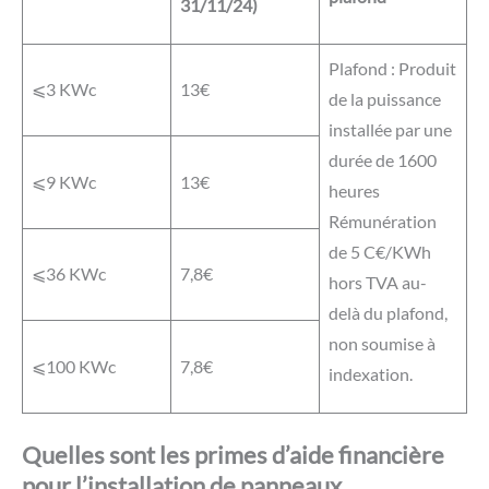
31/11/24)
Plafond : Produit
⩽3 KWc
13€
de la puissance
installée par une
durée de 1600
⩽9 KWc
13€
heures
Rémunération
de 5 C€/KWh
⩽36 KWc
7,8€
hors TVA au-
delà du plafond,
non soumise à
⩽100 KWc
7,8€
indexation.
Quelles sont les primes d’aide financière
pour l’installation de panneaux