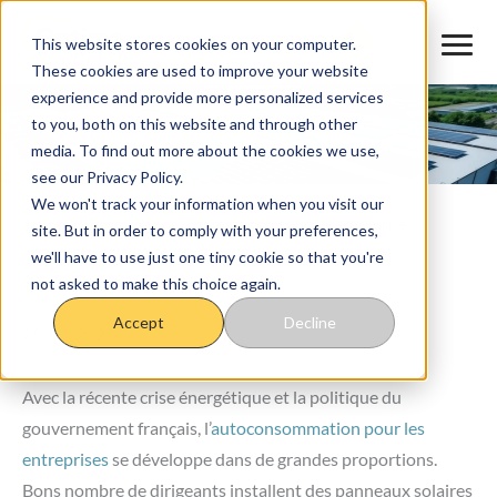
Aller
au
This website stores cookies on your computer.
These cookies are used to improve your website
contenu
experience and provide more personalized services
to you, both on this website and through other
media. To find out more about the cookies we use,
see our Privacy Policy.
We won't track your information when you visit our
Accueil
>
Blog
>
Autoconsommation pour les entreprises
site. But in order to comply with your preferences,
Autoconsommation pour les
we'll have to use just one tiny cookie so that you're
not asked to make this choice again.
entreprises
Accept
Decline
25/08/2025
Avec la récente crise énergétique et la politique du
gouvernement français, l’
autoconsommation pour les
entreprises
se développe dans de grandes proportions.
Bons nombre de dirigeants installent des panneaux solaires