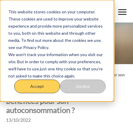
Aller
au
This website stores cookies on your computer.
These cookies are used to improve your website
contenu
experience and provide more personalized services
to you, both on this website and through other
media. To find out more about the cookies we use,
see our Privacy Policy.
We won't track your information when you visit our
site. But in order to comply with your preferences,
we'll have to use just one tiny cookie so that you're
Accueil
>
Blog
>
Les éoliennes : Quels sont les bénéfices pour son
not asked to make this choice again.
autoconsommation ?
Accept
Decline
Les éoliennes : Quels sont les
bénéfices pour son
autoconsommation ?
13/10/2022