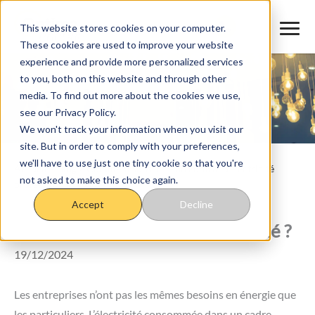
Aller
au
This website stores cookies on your computer.
These cookies are used to improve your website
contenu
experience and provide more personalized services
to you, both on this website and through other
media. To find out more about the cookies we use,
see our Privacy Policy.
We won't track your information when you visit our
site. But in order to comply with your preferences,
we'll have to use just one tiny cookie so that you're
Accueil
>
Blog
>
Comment souscrire un contrat d’électricité
not asked to make this choice again.
professionnel adapté ?
Comment souscrire un contrat
Accept
Decline
d’électricité professionnel adapté ?
19/12/2024
Les entreprises n’ont pas les mêmes besoins en énergie que
les particuliers. L’électricité consommée dans un cadre