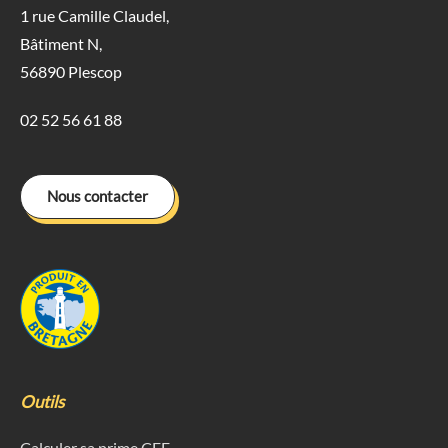
Acteurs de l'énergie
Enedis
RTE
GRDF
GRTgaz
L’Agence de Sûreté Nucléaire (ASN)
La Commission de Régulation de l’Énergie (CRE)
Découvrez
notre newsletter