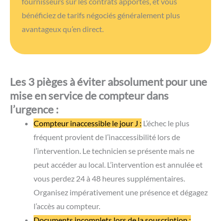
peut accéder au local. L’intervention est annulée et
vous perdez 24 à 48 heures supplémentaires.
Organisez impérativement une présence et dégagez
l’accès au compteur.
Documents incomplets lors de la souscription :
Toute information manquante retarde le traitement.
Sans SIRET, sans justificatif d’occupation, ou sans
RIB, votre dossier reste en attente. Rassemblez tous
les documents avant d’appeler.
Fournisseur mal choisi :
Tous les fournisseurs
n’offrent pas la même réactivité sur les urgences.
Certains services clients professionnels ferment le
week-end, bloquant la transmission à Enedis
jusqu’au lundi. C’est l’un des avantages de passer par
Optima Energie : nous avons accès à des canaux
prioritaires même le week-end.