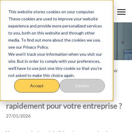
Aller
au
This website stores cookies on your computer.
These cookies are used to improve your website
contenu
experience and provide more personalized services
to you, both on this website and through other
media. To find out more about the cookies we use,
see our Privacy Policy.
We won't track your information when you visit our
site. But in order to comply with your preferences,
we'll have to use just one tiny cookie so that you're
Accueil
>
Blog
>
Mise en service d’urgence : comment obtenir
not asked to make this choice again.
l’électricité rapidement pour votre entreprise ?
Mise en service d’urgence :
Accept
Decline
comment obtenir l’électricité
rapidement pour votre entreprise ?
27/01/2026