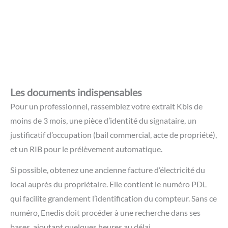
Si possible, obtenez une ancienne facture d’électricité du
local auprès du propriétaire. Elle contient le numéro PDL
qui facilite grandement l’identification du compteur. Sans ce
numéro, Enedis doit procéder à une recherche dans ses
bases, ajoutant quelques heures au délai.
Bon à savoir :
Pour une construction neuve ou un
local jamais raccordé, vous devez d’abord avoir fait
réaliser un raccordement au réseau par Enedis et
obtenu une attestation de conformité Consuel. Sans
ce document, aucune mise en service n’est possible.
Pourquoi vous ne pouvez pas contacter
Enedis directement ?