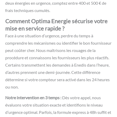
ou non.
Notre intervention en 3 temps :
Dès votre appel, nous
évaluons votre situation exacte et identifions le niveau
d’urgence optimal. Parfois, la formule express à 48h suffit et
vous économise 100 €. Nous gérons ensuite l’intégralité de
la souscription auprès du fournisseur le plus approprié.
Vous n’avez qu’un seul interlocuteur plutôt que de jongler
entre fournisseur et gestionnaire. Enfin, nous assurons le
suivi jusqu’à la mise sous tension effective et gérons tout
problème éventuel.
Au-delà de la rapidité, nous optimisons le volet financier. En
négociant votre contrat d’électricité pendant la
souscription, nous compensons largement les frais de mise
en service en urgence. Les économies générées sur vos
futures factures (souvent 15 à 30%) amortissent