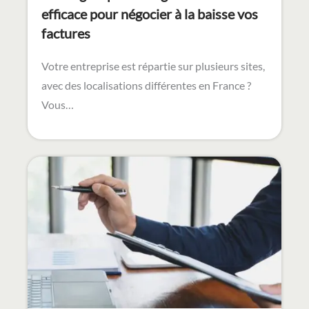
1 rue Camille Claudel,
Bâtiment N,
56890 Plescop
02 52 56 61 88
Nous contacter