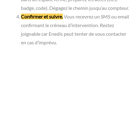
badge, code). Dégagez le chemin jusqu’au compteur.
Confirmer et suivre.
Vous recevrez un SMS ou email
confirmant le créneau d’intervention. Restez
joignable car Enedis peut tenter de vous contacter
en cas d’imprévu.
Les documents indispensables
Pour un professionnel, rassemblez votre extrait Kbis de
moins de 3 mois, une pièce d’identité du signataire, un
justificatif d’occupation (bail commercial, acte de propriété),
et un RIB pour le prélèvement automatique.