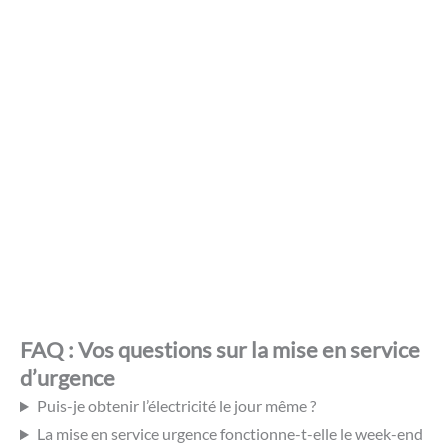
Facebook
Twitter
Linkedin
WhatsApp
Chloé ROLLAND
Chloé évolue au croisement stratégique du digital et du
secteur de l'énergie en tant que Traffic Manager chez
Optima Energie depuis plus d'un an. Plume experte du blog,