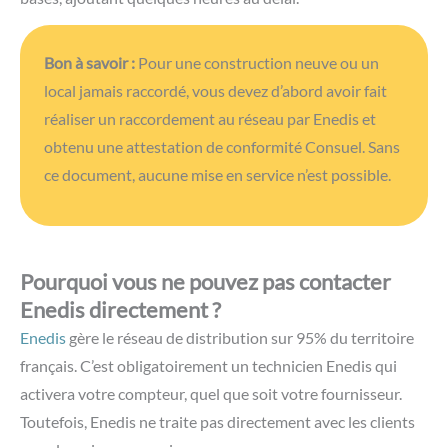
Enedis
gère le réseau de distribution sur 95% du territoire
français. C’est obligatoirement un technicien Enedis qui
activera votre compteur, quel que soit votre fournisseur.
Toutefois, Enedis ne traite pas directement avec les clients
pour les mises en service.
Vous devez obligatoirement passer par un fournisseur
d’électricité qui sert d’intermédiaire. Le fournisseur collecte
vos informations, encode la demande dans le système, et la
transmet à Enedis. Cette organisation centralise les
demandes et évite les erreurs.
Le choix du fournisseur influence indirectement la rapidité.
Un fournisseur réactif transmet votre demande à Enedis
dans l’heure, là où un autre peut mettre 24 heures,
grignotant une partie du bénéfice de l’urgence. C’est
pourquoi nous orientons chez Optima Energie vers les