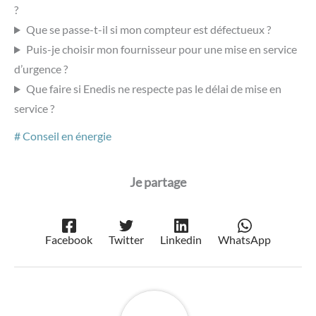
elle s'attache à décrypter les tendances et les
réglementations d'un marché complexe en perpétuelle
mutation. Son quotidien ? Analyser la donnée et manier les
mots pour proposer des articles pointus, accessibles et
pensés pour conseiller les professionnels dans
l'optimisation de leur stratégie énergétique.
DÉCOUVRIR
LE PROFIL COMPLET →
Vous voulez optimiser la stratégie
énergétique de votre entreprise ?
Nos conseillers vous accompagnent et répondent à
vos questions.