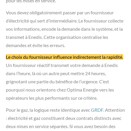
opérateurs les plus performants sur ce critère.
Pour le gaz, la logique reste identique avec
GRDF
. Attention
: électricité et gaz constituent deux contrats distincts avec
deux mises en service séparées. Si vous avez besoin des
deux énergies en urgence, comptez entre 400 et 500 € de
frais techniques cumulés.
Comment Optima Energie sécurise votre
mise en service rapide ?
Face à une situation d’urgence, perdre du temps à
comprendre les mécanismes ou identifier le bon fournisseur
peut coûter cher. Nous maîtrisons les rouages de la
procédure et connaissons les fournisseurs les plus réactifs.
Certains transmettent les demandes à Enedis dans l’heure,
d’autres prennent une demi-journée. Cette différence
détermine si votre compteur sera activé dans les 24 heures