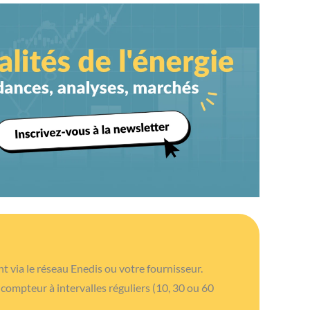
 via le réseau Enedis ou votre fournisseur.
 compteur à intervalles réguliers (10, 30 ou 60