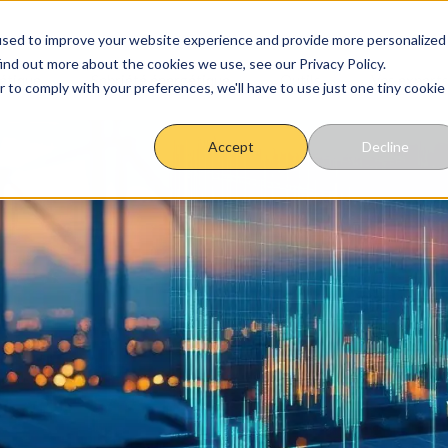
used to improve your website experience and provide more personalized
ind out more about the cookies we use, see our Privacy Policy.
étique
Sobriété énergétique
Outils
Vos experts
r to comply with your preferences, we'll have to use just one tiny cookie
Accept
Decline