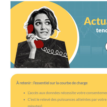
À retenir : l’essentiel sur la courbe de charge
L’accès aux données nécessite votre consentement
C’est le relevé des puissances atteintes par votre
minutes).