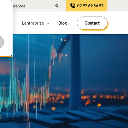
Search
02 97 69 56 97
for:
 locaux
L’entreprise
Blog
Contact