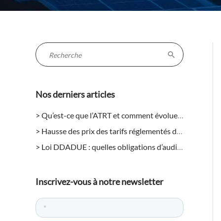
R
e
c
Nos derniers articles
h
e
Qu’est-ce que l’ATRT et comment évolue-t-il en 2026 pour les entreprises ?
r
Hausse des prix des tarifs réglementés de l’électricité en août 2026 : quels impacts pour les entreprises ?
c
Loi DDADUE : quelles obligations d’audit énergétique pour les entreprises ?
h
e
r
Inscrivez-vous à notre newsletter
: