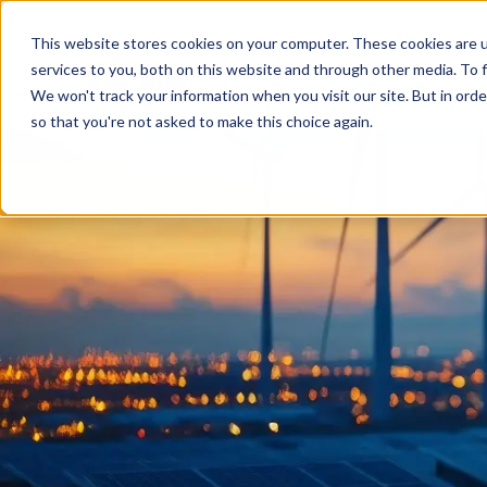
Aller
au
This website stores cookies on your computer. These cookies are 
services to you, both on this website and through other media. To f
contenu
Achat énerg
We won't track your information when you visit our site. But in orde
so that you're not asked to make this choice again.