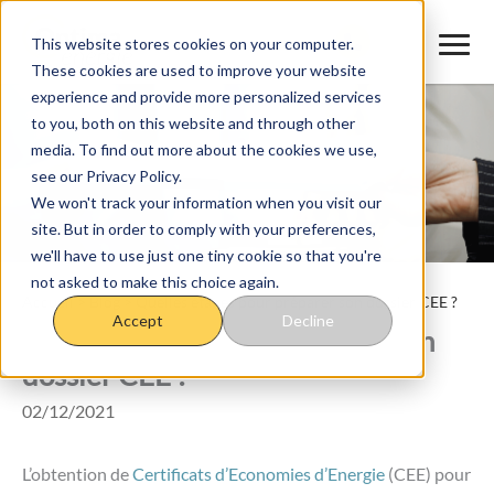
Aller
au
This website stores cookies on your computer.
These cookies are used to improve your website
contenu
experience and provide more personalized services
to you, both on this website and through other
media. To find out more about the cookies we use,
see our Privacy Policy.
We won't track your information when you visit our
site. But in order to comply with your preferences,
we'll have to use just one tiny cookie so that you're
not asked to make this choice again.
Accueil
>
Blog
>
Quelles étapes pour préparer son dossier CEE ?
Accept
Decline
Quelles étapes pour préparer son
dossier CEE ?
02/12/2021
L’obtention de
Certificats d’Economies d’Energie
(CEE) pour