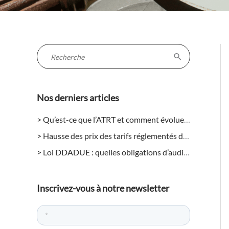
R
e
c
Nos derniers articles
h
e
Qu’est-ce que l’ATRT et comment évolue-t-il en 2026 pour les entreprises ?
r
Hausse des prix des tarifs réglementés de l’électricité en août 2026 : quels impacts pour les entreprises ?
c
Loi DDADUE : quelles obligations d’audit énergétique pour les entreprises ?
h
e
r
Inscrivez-vous à notre newsletter
: