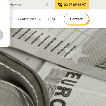
Search
02 97 69 56 97
for:
 locaux
L’entreprise
Blog
Contact