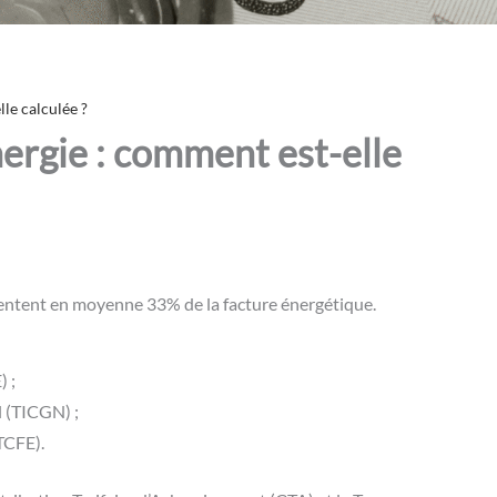
lle calculée ?
nergie : comment est-elle
sentent en moyenne 33% de la facture énergétique.
E)
;
el (TICGN)
;
(TCFE)
.